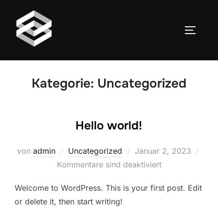
Zum
Inhalt
SEITEN
springen
Kategorie:
Uncategorized
Hello world!
Veröffentlicht
von
admin
Uncategorized
Januar 2, 2023
am
Kommentare sind deaktiviert
Welcome to WordPress. This is your first post. Edit
or delete it, then start writing!