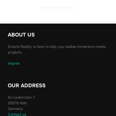
ABOUT US
Extend Reality is here to help you realise immersive media
projects.
Imprint
OUR ADDRESS
An Lyskirchen 7
50676 Köln
Germany
Contact us